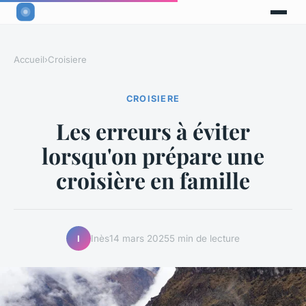
Accueil
›
Croisiere
CROISIERE
Les erreurs à éviter
lorsqu'on prépare une
croisière en famille
Inès
14 mars 2025
5 min de lecture
I