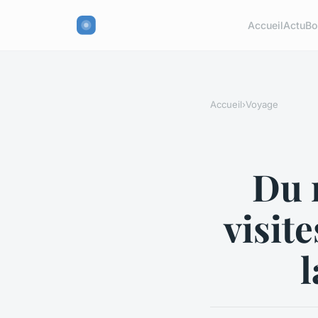
Accueil
Actu
Bo
Accueil
›
Voyage
Du m
visit
l