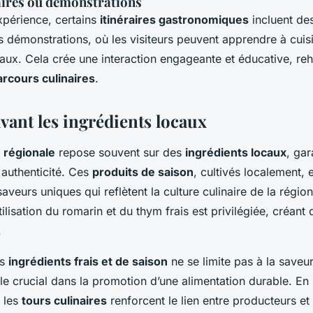
naires ou démonstrations
expérience, certains
itinéraires gastronomiques
incluent des
es démonstrations, où les visiteurs peuvent apprendre à cu
ux. Cela crée une interaction engageante et éducative, rehau
arcours culinaires
.
vant les ingrédients locaux
 régionale
repose souvent sur des
ingrédients locaux
, gar
t authenticité. Ces
produits de saison
, cultivés localement, 
aveurs uniques qui reflètent la culture culinaire de la régio
tilisation du romarin et du thym frais est privilégiée, créan
.
es
ingrédients frais et de saison
ne se limite pas à la saveur;
e crucial dans la promotion d’une alimentation durable. En p
, les
tours culinaires
renforcent le lien entre producteurs et 