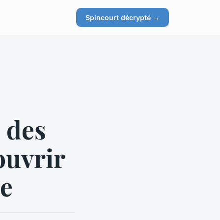
Spincourt décrypté →
: des
ouvrir
le