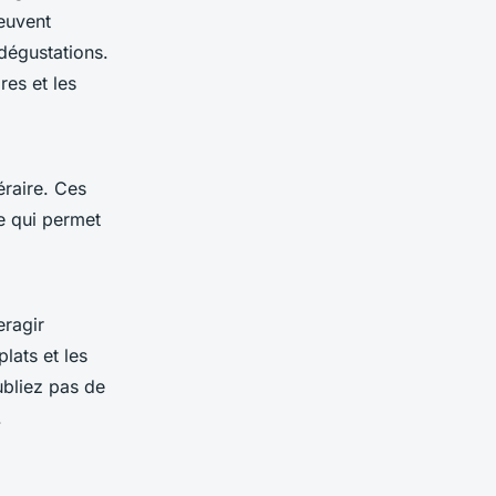
peuvent
 dégustations.
res et les
éraire. Ces
e qui permet
eragir
lats et les
ubliez pas de
.