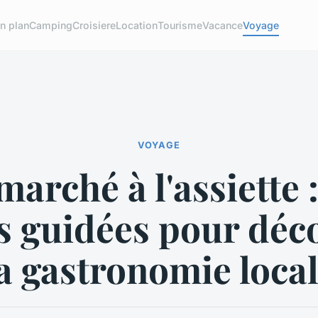
n plan
Camping
Croisiere
Location
Tourisme
Vacance
Voyage
VOYAGE
arché à l'assiette 
es guidées pour déc
a gastronomie loca