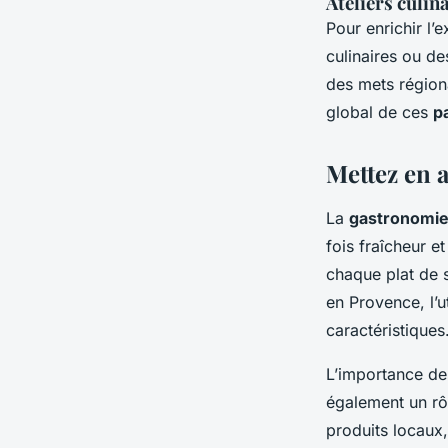
Ateliers culi
Pour enrichir l’
culinaires ou d
des mets régiona
global de ces
p
Mettez en a
La
gastronomie
fois fraîcheur e
chaque plat de s
en Provence, l’u
caractéristiques
L’importance d
également un rôl
produits locaux