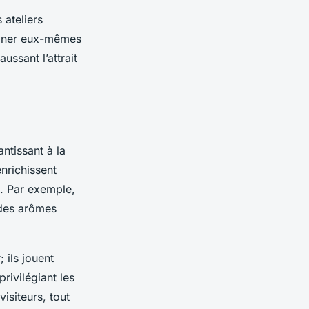
 ateliers
isiner eux-mêmes
ssant l’attrait
antissant à la
enrichissent
n. Par exemple,
t des arômes
 ils jouent
rivilégiant les
visiteurs, tout