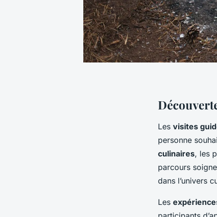
Découverte
Les
visites gui
personne souhai
culinaires
, les 
parcours soigne
dans l’univers c
Les
expériences
participants d’a