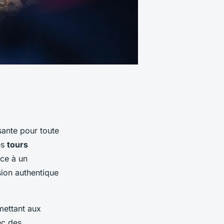
sante pour toute
es
tours
âce à un
ion authentique
mettant aux
ec des