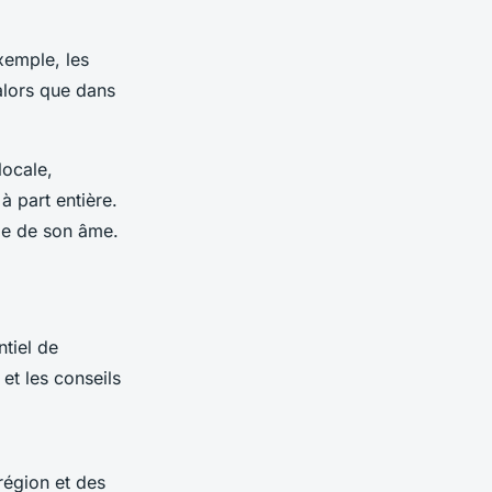
xemple, les
 alors que dans
locale,
à part entière.
tie de son âme.
entiel de
 et les conseils
région et des