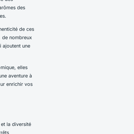
 arômes des
es.
henticité de ces
t, de nombreux
i ajoutent une
mique, elles
 une aventure à
r enrichir vos
et la diversité
rêts