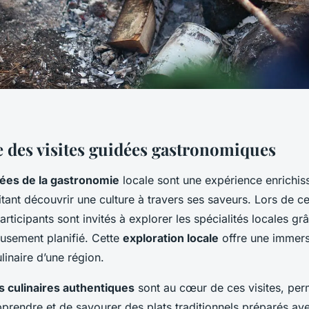
 des visites guidées gastronomiques
dées de la gastronomie
locale sont une expérience enrichis
tant découvrir une culture à travers ses saveurs. Lors de c
participants sont invités à explorer les spécialités locales gr
usement planifié. Cette
exploration locale
offre une immers
ulinaire d’une région.
 culinaires authentiques
sont au cœur de ces visites, per
pprendre et de savourer des plats traditionnels préparés av